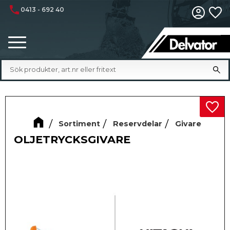
phone
0413 - 692 40
Fa
Meny
Lägg 
Sortiment
Reservdelar
Givare
OLJETRYCKSGIVARE