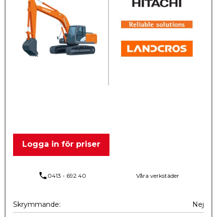
Logga in för priser
phone
0413 - 692 40
Våra verkstäder
Skrymmande
Nej