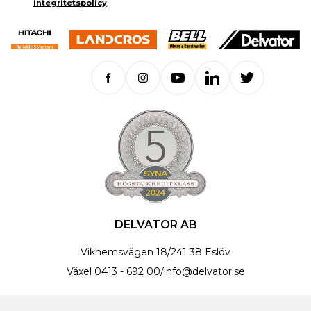
integritetspolicy
.
DELVATOR AB
Vikhemsvägen 18
/
241 38 Eslöv
Växel
0413 - 692 00
/
info@delvator.se