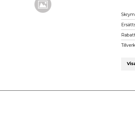
Skry
Ersätts
Rabatt
Tillver
Vis