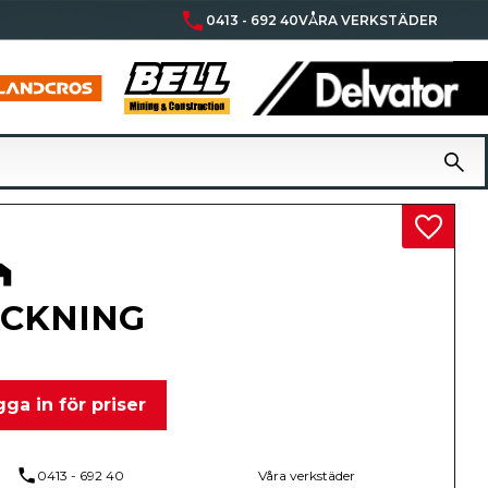
phone
0413 - 692 40
VÅRA VERKSTÄDER
Lägg til
CKNING
ga in för priser
phone
0413 - 692 40
Våra verkstäder