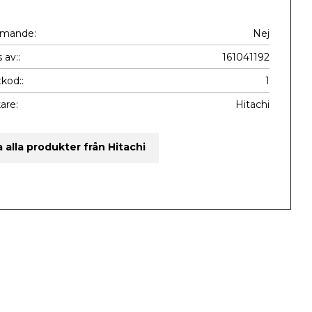
mmande
Nej
 av:
161041192
kod:
1
kare
Hitachi
a alla produkter från Hitachi