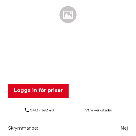
Logga in för priser
phone
0413 - 692 40
Våra verkstäder
Skrymmande
Nej