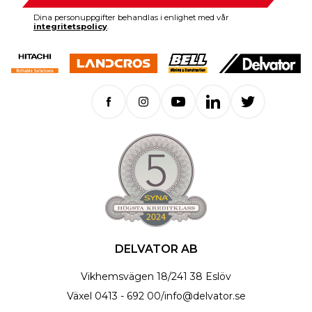
Dina personuppgifter behandlas i enlighet med vår
integritetspolicy
.
DELVATOR AB
Vikhemsvägen 18
/
241 38 Eslöv
Växel
0413 - 692 00
/
info@delvator.se