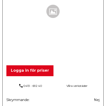
Logga in för priser
phone
0413 - 692 40
Våra verkstäder
Skrymmande
Nej