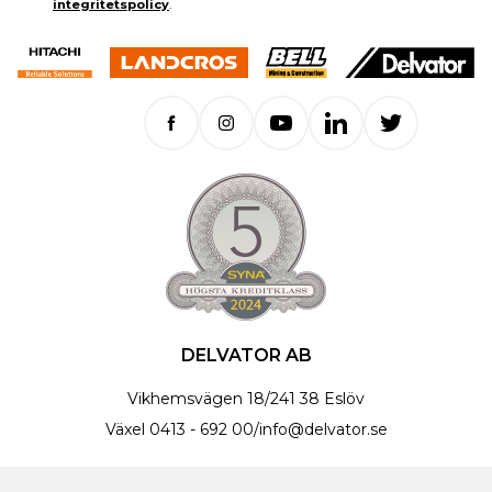
integritetspolicy
.
DELVATOR AB
Vikhemsvägen 18
/
241 38 Eslöv
Växel
0413 - 692 00
/
info@delvator.se