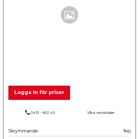
Logga in för priser
phone
0413 - 692 40
Våra verkstäder
Skrymmande
Nej