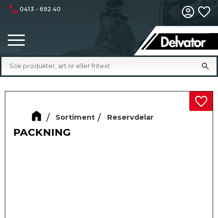
phone
0413 - 692 40
Fa
Meny
Lägg 
Sortiment
Reservdelar
PACKNING