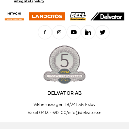
integritetspolicy
.
DELVATOR AB
Vikhemsvägen 18
/
241 38 Eslöv
Växel
0413 - 692 00
/
info@delvator.se