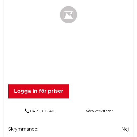
Logga in för priser
phone
0413 - 692 40
Våra verkstäder
Skrymmande
Nej