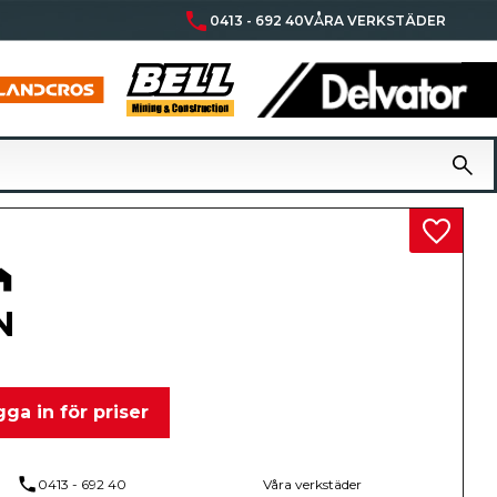
phone
0413 - 692 40
VÅRA VERKSTÄDER
Lägg til
N
ga in för priser
phone
0413 - 692 40
Våra verkstäder