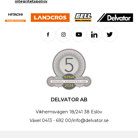
integritetspolicy
.
DELVATOR AB
Vikhemsvägen 18
/
241 38 Eslöv
Växel
0413 - 692 00
/
info@delvator.se