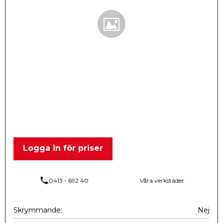
Logga in för priser
phone
0413 - 692 40
Våra verkstäder
Skrymmande
Nej