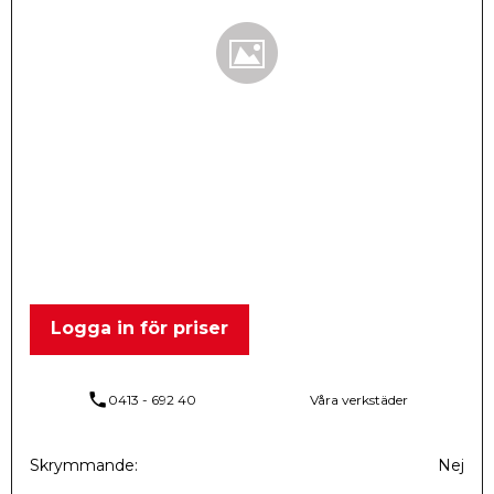
Logga in för priser
phone
0413 - 692 40
Våra verkstäder
Skrymmande
Nej