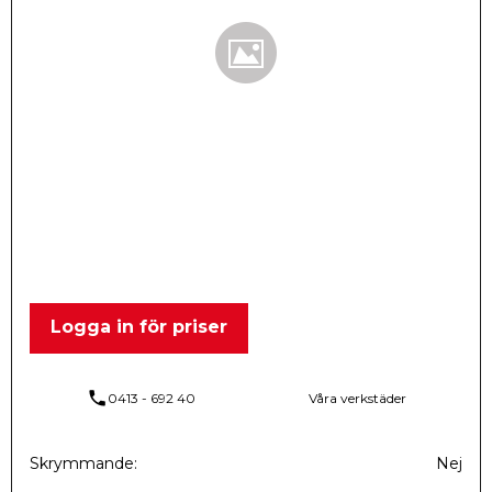
Logga in för priser
phone
0413 - 692 40
Våra verkstäder
Skrymmande
Nej