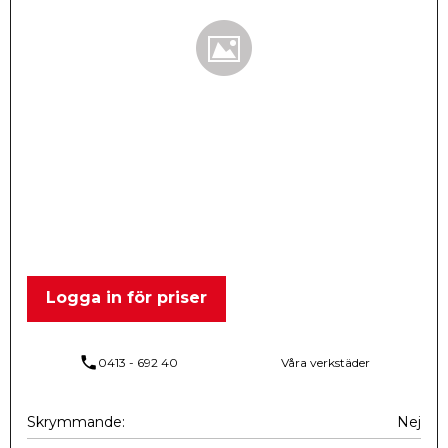
Logga in för priser
phone
0413 - 692 40
Våra verkstäder
Skrymmande
Nej