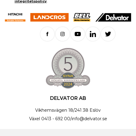
integritetspolicy
.
DELVATOR AB
Vikhemsvägen 18
/
241 38 Eslöv
Växel
0413 - 692 00
/
info@delvator.se