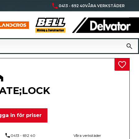
phone
0413 - 692 40
VÅRA VERKSTÄDER
Lägg til
ATE;LOCK
ga in för priser
phone
0413 - 692 40
Våra verkstäder