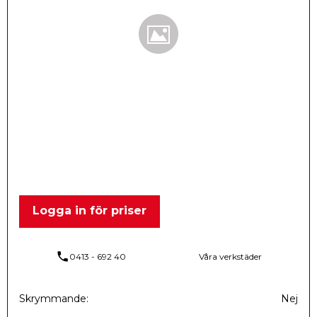
Logga in för priser
phone
0413 - 692 40
Våra verkstäder
Skrymmande
Nej