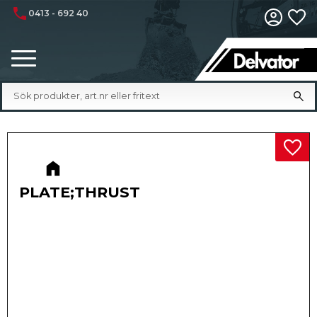
phone
0413 - 692 40
Fa
Meny
Lägg 
PLATE;THRUST