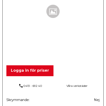
Logga in för priser
phone
0413 - 692 40
Våra verkstäder
Skrymmande
Nej