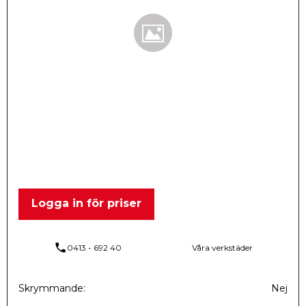
Logga in för priser
phone
0413 - 692 40
Våra verkstäder
Skrymmande
Nej