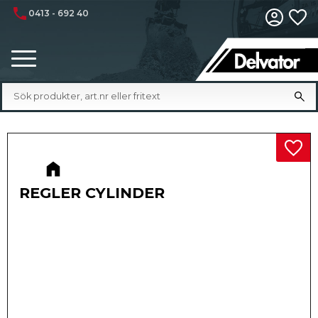
phone
0413 - 692 40
Fa
Meny
Lägg 
REGLER CYLINDER