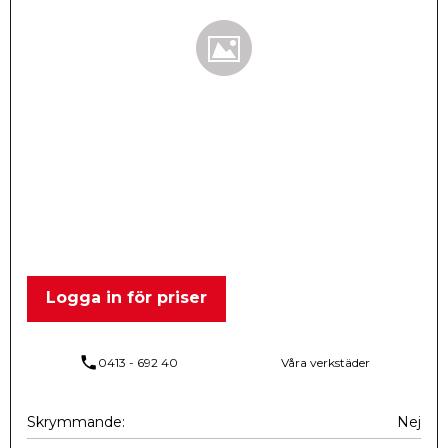
Logga in för priser
phone
0413 - 692 40
Våra verkstäder
Skrymmande
Nej