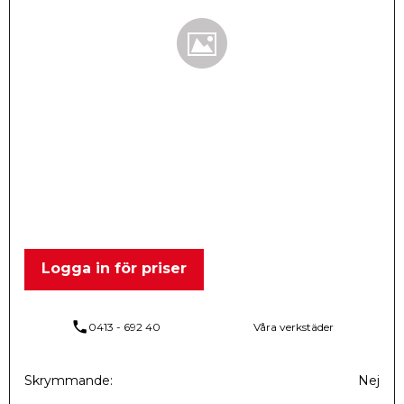
Logga in för priser
phone
0413 - 692 40
Våra verkstäder
Skrymmande
Nej