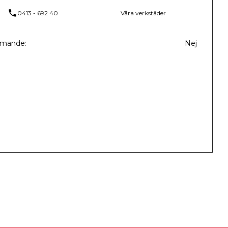
phone
0413 - 692 40
Våra verkstäder
mmande
Nej