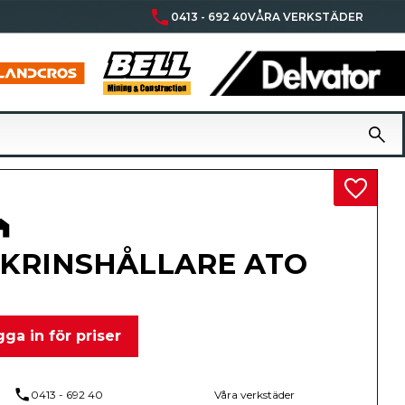
phone
0413 - 692 40
VÅRA VERKSTÄDER
Lägg til
KRINSHÅLLARE ATO
ga in för priser
phone
0413 - 692 40
Våra verkstäder