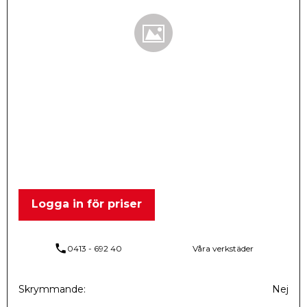
Logga in för priser
phone
0413 - 692 40
Våra verkstäder
Skrymmande
Nej