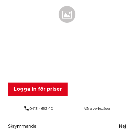
Logga in för priser
phone
0413 - 692 40
Våra verkstäder
Skrymmande
Nej