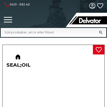
phone
0413 - 692 40
Fa
Meny
Lägg 
SEAL;OIL