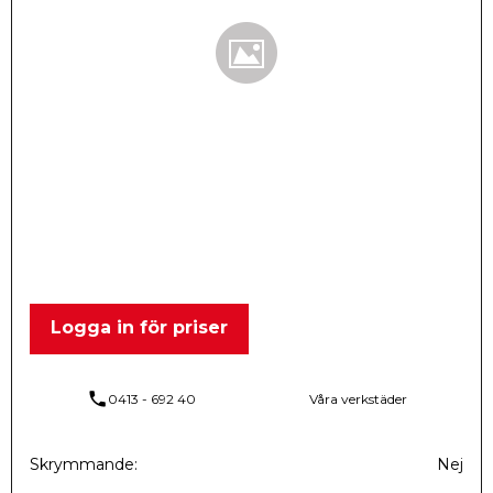
Logga in för priser
phone
0413 - 692 40
Våra verkstäder
Skrymmande
Nej