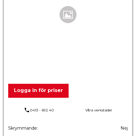
Logga in för priser
phone
0413 - 692 40
Våra verkstäder
Skrymmande
Nej