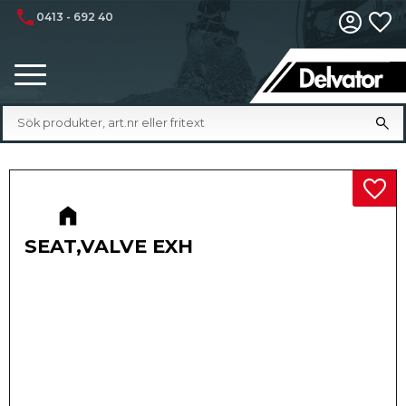
phone
0413 - 692 40
Fa
Meny
Lägg 
SEAT,VALVE EXH