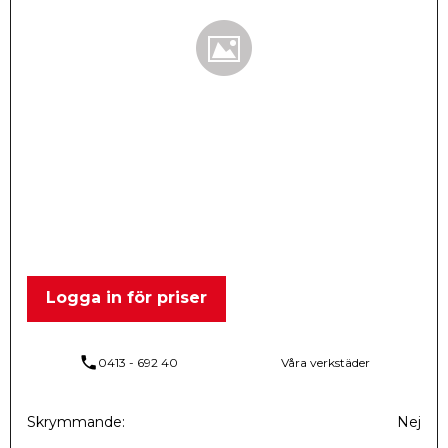
Logga in för priser
phone
0413 - 692 40
Våra verkstäder
Skrymmande
Nej