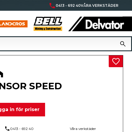
phone
0413 - 692 40
VÅRA VERKSTÄDER
Lägg til
NSOR SPEED
ga in för priser
phone
0413 - 692 40
Våra verkstäder