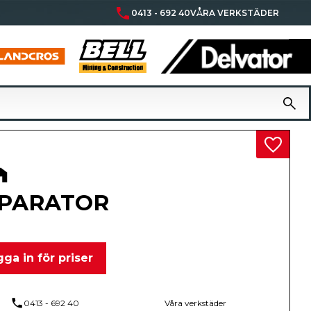
phone
0413 - 692 40
VÅRA VERKSTÄDER
Lägg til
PARATOR
ga in för priser
phone
0413 - 692 40
Våra verkstäder