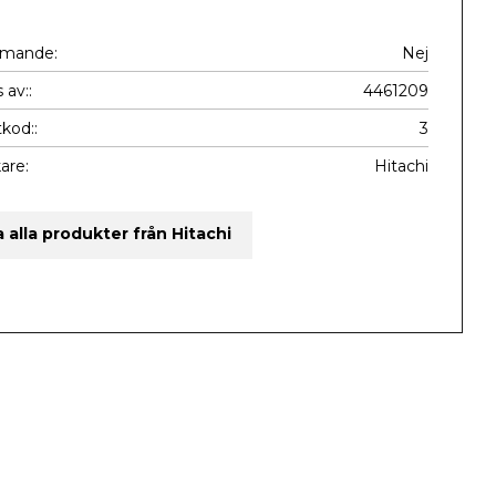
mmande
Nej
 av:
4461209
kod:
3
kare
Hitachi
a alla produkter från Hitachi