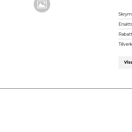
Skry
Ersätts
Rabatt
Tillver
Vis