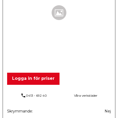
Logga in för priser
phone
0413 - 692 40
Våra verkstäder
Skrymmande
Nej