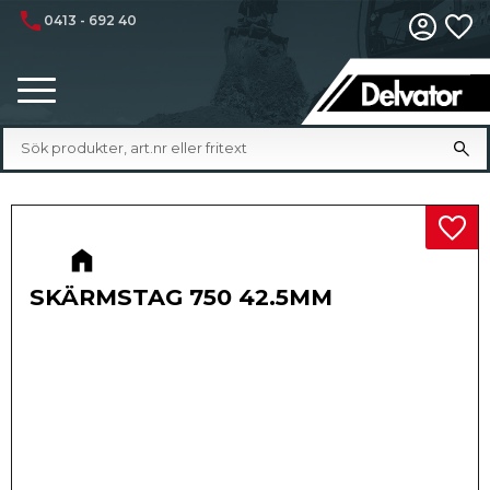
phone
0413 - 692 40
Fa
Meny
Lägg 
SKÄRMSTAG 750 42.5MM