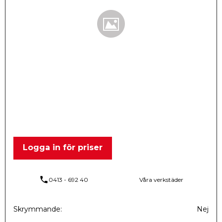
Logga in för priser
phone
0413 - 692 40
Våra verkstäder
Skrymmande
Nej