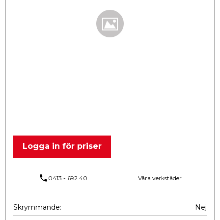
Logga in för priser
phone
0413 - 692 40
Våra verkstäder
Skrymmande
Nej