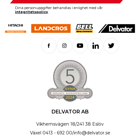
Dina personuppgifter behandlas i enlighet med vår
integritetspolicy
.
DELVATOR AB
Vikhemsvägen 18
/
241 38 Eslöv
Växel
0413 - 692 00
/
info@delvator.se