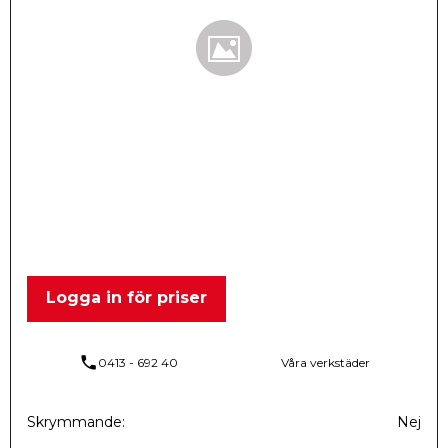
Logga in för priser
phone
0413 - 692 40
Våra verkstäder
Skrymmande
Nej