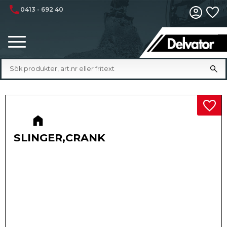
phone
0413 - 692 40
Fa
Meny
Lägg 
SLINGER,CRANK