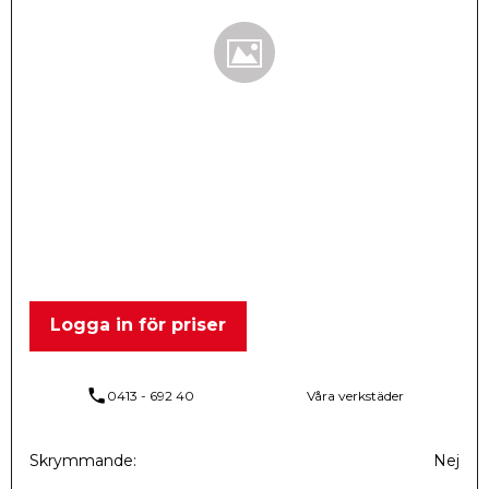
Logga in för priser
phone
0413 - 692 40
Våra verkstäder
Skrymmande
Nej