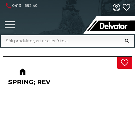
phone
0413 - 692 40
Fa
Meny
Lägg 
SPRING; REV