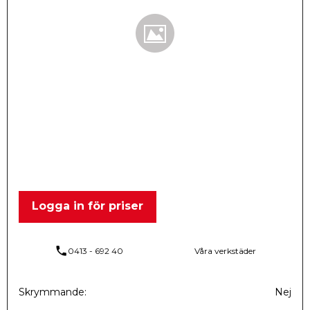
Logga in för priser
phone
0413 - 692 40
Våra verkstäder
Skrymmande
Nej