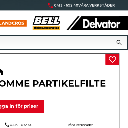
phone
0413 - 692 40
VÅRA VERKSTÄDER
Lägg til
OMME PARTIKELFILTE
ga in för priser
phone
0413 - 692 40
Våra verkstäder