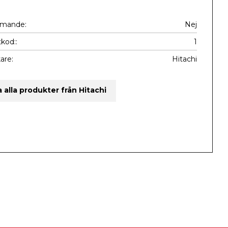
mmande
Nej
kod:
1
kare
Hitachi
a alla produkter från Hitachi