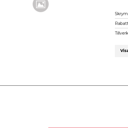
Skry
Rabatt
Tillver
Vis