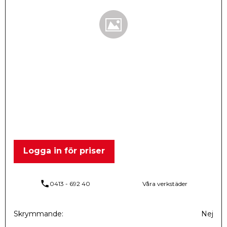
Logga in för priser
phone
0413 - 692 40
Våra verkstäder
Skrymmande
Nej