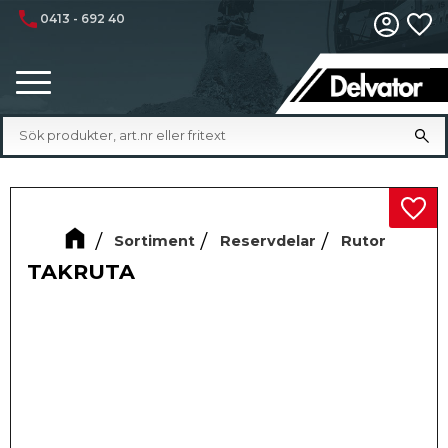
phone
0413 - 692 40
Fa
Meny
Lägg 
Sortiment
Reservdelar
Rutor
TAKRUTA