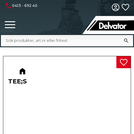
phone
0413 - 692 40
Fa
Meny
Lägg 
TEE;S