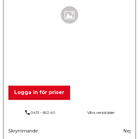
Logga in för priser
phone
0413 - 692 40
Våra verkstäder
Skrymmande
Nej