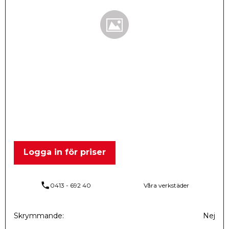
Logga in för priser
phone
0413 - 692 40
Våra verkstäder
Skrymmande
Nej