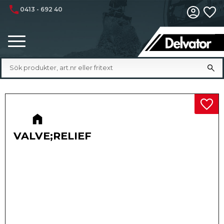
phone
0413 - 692 40
Fa
Meny
Lägg 
VALVE;RELIEF