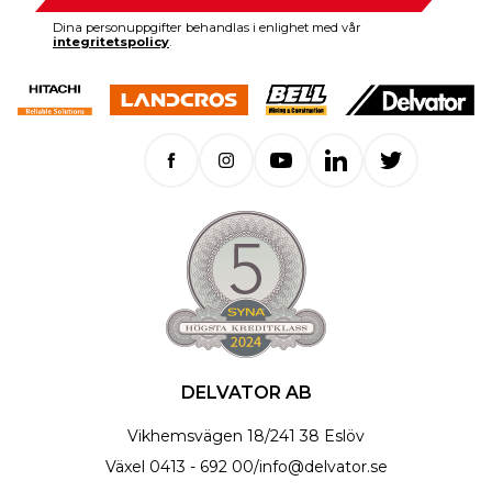
Dina personuppgifter behandlas i enlighet med vår
integritetspolicy
.
DELVATOR AB
Vikhemsvägen 18
/
241 38 Eslöv
Växel
0413 - 692 00
/
info@delvator.se