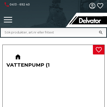
phone
0413 - 692 40
Fa
Meny
Lägg 
VATTENPUMP (1