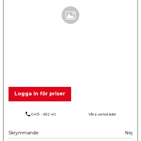
Logga in för priser
phone
0413 - 692 40
Våra verkstäder
Skrymmande
Nej