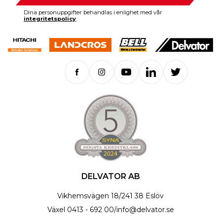
Dina personuppgifter behandlas i enlighet med vår
integritetspolicy
.
DELVATOR AB
Vikhemsvägen 18
/
241 38 Eslöv
Växel
0413 - 692 00
/
info@delvator.se