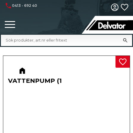
phone
0413 - 692 40
Fa
Meny
Lägg 
VATTENPUMP (1