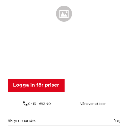
Logga in för priser
phone
0413 - 692 40
Våra verkstäder
Skrymmande
Nej