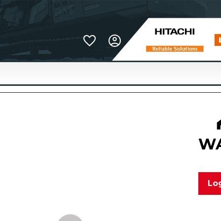
Favoriter
WA
Log