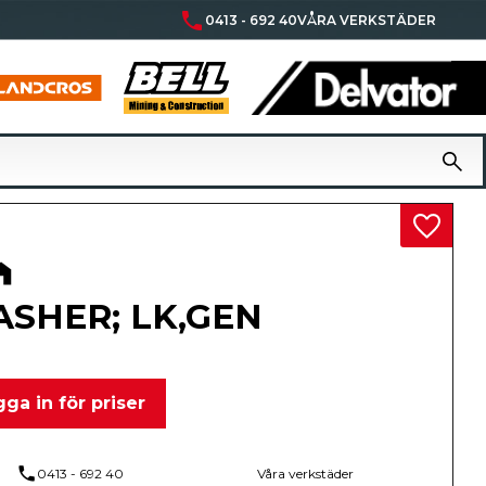
phone
0413 - 692 40
VÅRA VERKSTÄDER
Lägg til
SHER; LK,GEN
ga in för priser
phone
0413 - 692 40
Våra verkstäder