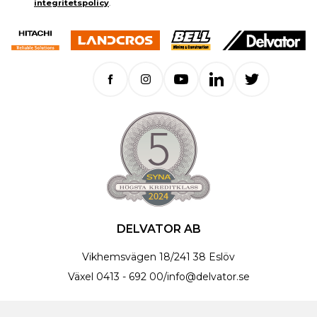
integritetspolicy
.
DELVATOR AB
Vikhemsvägen 18
/
241 38 Eslöv
Växel
0413 - 692 00
/
info@delvator.se