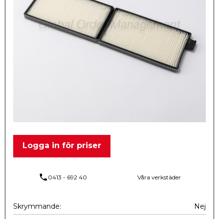
Logga in för priser
phone
0413 - 692 40
Våra verkstäder
Skrymmande
Nej