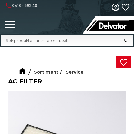
phone
0413 - 692 40
Fa
Meny
Lägg 
Sortiment
Service
AC FILTER