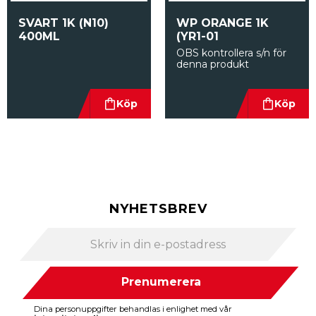
SVART 1K (N10) 
WP ORANGE 1K 
400ML
(YR1-01
OBS kontrollera s/n för 
denna produkt
NYHETSBREV
Prenumerera
Dina personuppgifter behandlas i enlighet med vår