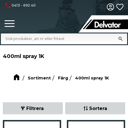
phone
0413 - 692 40
Fa
Meny
400ml spray 1K
Sortiment
Färg
400ml spray 1K
Filtrera
Sortera